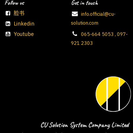
Follow us
Get in touch
脸书
info.official@cu-
solution.com
Linkedin
Youtube
065-664 5053 , 097-
921 2303
CU Solution System Company Limited