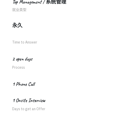
Top Management / 系统管理
就业类型
永久
Time to Answer
2 open days
Process
1 Phone Call
1 Onsite Interview
Days to get an Offer