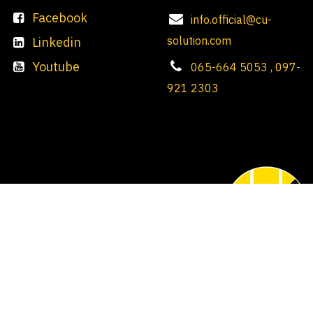
Facebook
info.official@cu-
solution.com
Linkedin
Youtube
065-664 5053 , 097-
921 2303
CU Solution System Company Limited
425/17 Moo 1 Tambol Samrong Nua, Amphur Muang