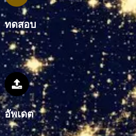
ทดสอบ
อัพเดต