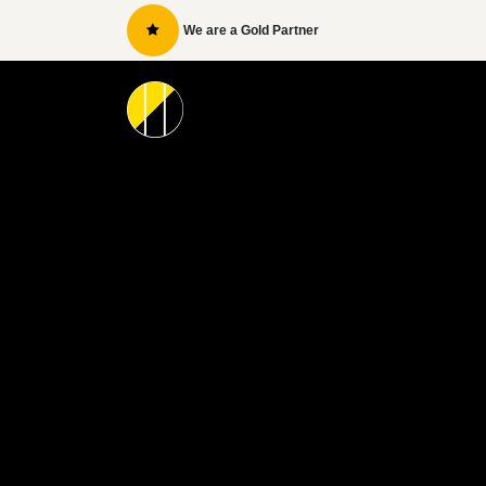
Skip to Content
We are a Gold Partner
Home
Our Services
Appoint