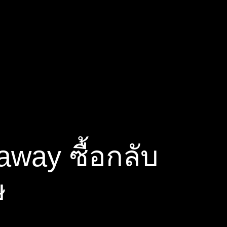
away ซื้อกลับ
ษ