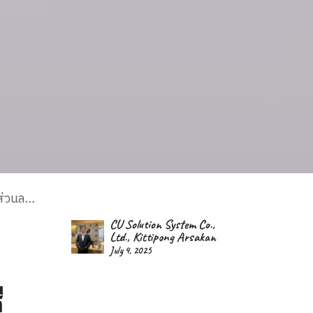
น POS
CU Solution System Co.,
Ltd., Kittipong Arsakan
July 4, 2025
ี