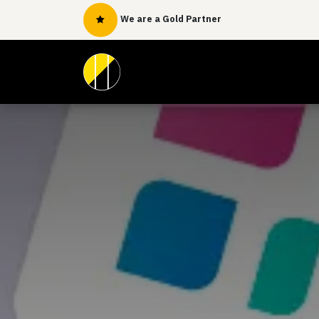
Skip to Content
We are a Gold Partner
Home
Our Services
Appoi