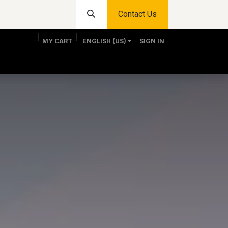
Contact Us
MY CART
ENGLISH (US)
SIGN IN