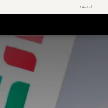
ntment
Success Stories
Jobs
About us
Contact us