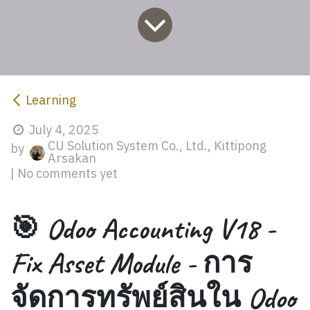
Learning
July 4, 2025
CU Solution System Co., Ltd., Kittipong
by
Arsakan
| No comments yet
🎯 Odoo Accounting V18 -
Fix Asset Module - การ
จัดการทรัพย์สินใน Odoo